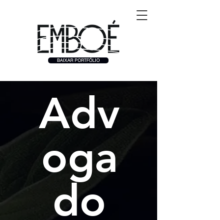
BAIXAR PORTFÓLIO
Adv
oga
do