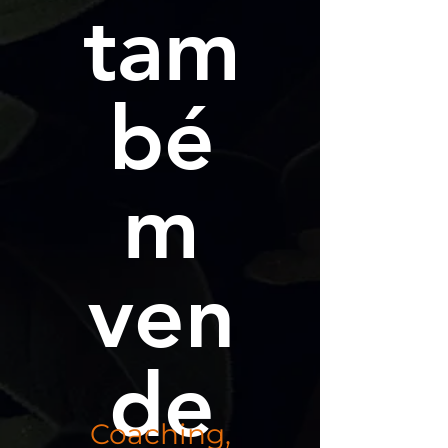
tam
bé
m
ven
de
Coaching,