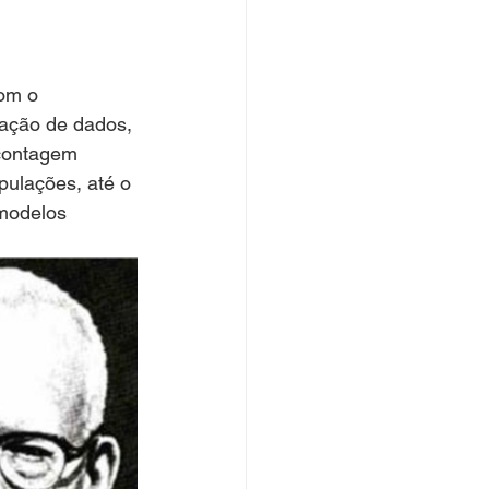
om o 
tação de dados, 
 contagem 
pulações, até o 
modelos 