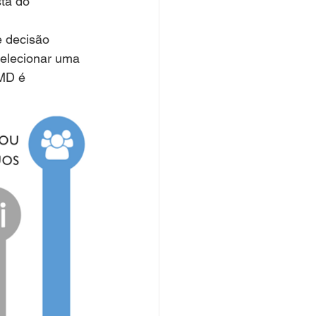
ta do 
 decisão 
elecionar uma 
AMD é 