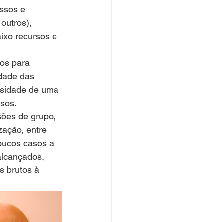
ssos e 
outros), 
ixo recursos e 
os para 
dade das 
ssidade de uma 
sos.
sões de grupo, 
ização, entre 
oucos casos a 
alcançados, 
 brutos à 