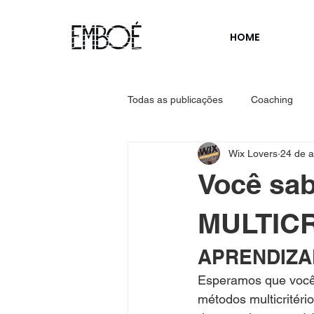
HOME
Todas as publicações
Coaching
Wix Lovers
24 de a
Qualidade
Você sab
MULTICR
APRENDIZA
Esperamos que você 
métodos multicritéri