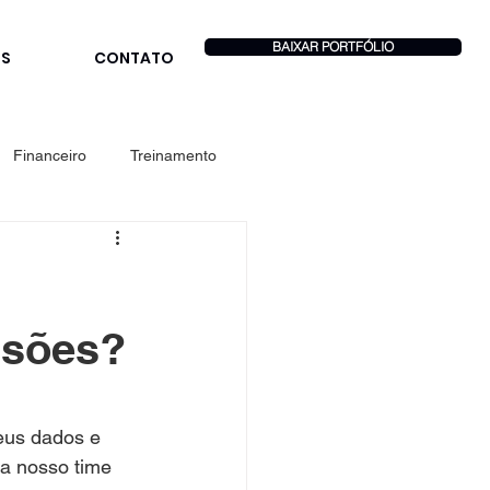
BAIXAR PORTFÓLIO
OS
CONTATO
Financeiro
Treinamento
isões?
eus dados e 
da nosso time 