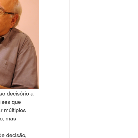
o decisório a 
lises que 
 múltiplos 
o, mas 
e decisão, 