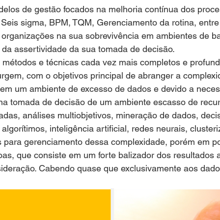
elos de gestão focados na melhoria contínua dos proce
 Seis sigma, BPM, TQM, Gerenciamento da rotina, entre 
s organizações na sua sobrevivência em ambientes de ba
a assertividade da sua tomada de decisão.
 métodos e técnicas cada vez mais completos e profund
rgem, com o objetivos principal de abranger a complexi
 em um ambiente de excesso de dados e devido a nece
 na tomada de decisão de um ambiente escasso de recur
riadas, análises multiobjetivos, mineração de dados, deci
lgorítimos, inteligência artificial, redes neurais, cluster
dos para gerenciamento dessa complexidade, porém em p
as, que consiste em um forte balizador dos resultados 
ideração. Cabendo quase que exclusivamente aos dados