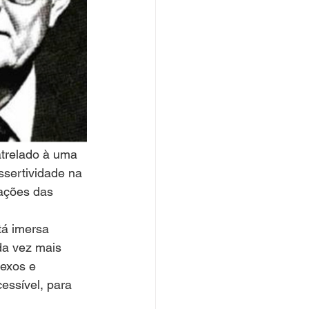
trelado à uma 
ssertividade na 
ações das 
á imersa 
da vez mais 
lexos e 
essível, para 