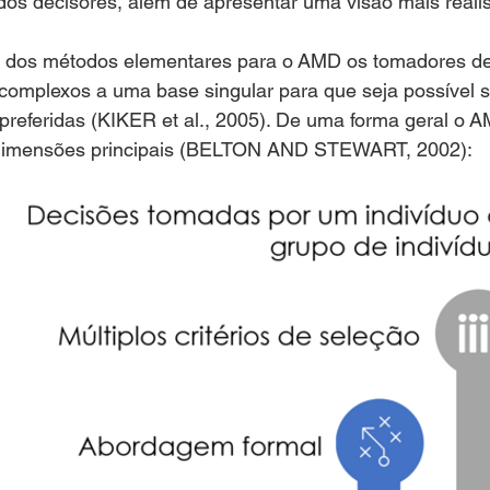
os decisores, além de apresentar uma visão mais realis
ão dos métodos elementares para o AMD os tomadores de
omplexos a uma base singular para que seja possível s
 preferidas (KIKER et al., 2005). De uma forma geral o 
s dimensões principais (BELTON AND STEWART, 2002):